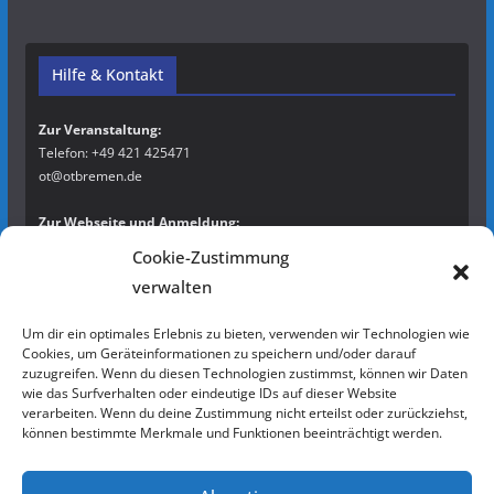
Hilfe & Kontakt
Zur Veranstaltung:
Telefon: +49 421 425471
ot@otbremen.de
Zur Webseite und Anmeldung:
Kontakt / FAQ
Cookie-Zustimmung
verwalten
Newsletter
Um dir ein optimales Erlebnis zu bieten, verwenden wir Technologien wie
Cookies, um Geräteinformationen zu speichern und/oder darauf
Bleibe auf dem Laufenden und abonniere
hier
den bremenRAcing
zuzugreifen. Wenn du diesen Technologien zustimmst, können wir Daten
Newsletter!
wie das Surfverhalten oder eindeutige IDs auf dieser Website
verarbeiten. Wenn du deine Zustimmung nicht erteilst oder zurückziehst,
können bestimmte Merkmale und Funktionen beeinträchtigt werden.
Rechtliches
Impressum
|
Datenschutzerklärung